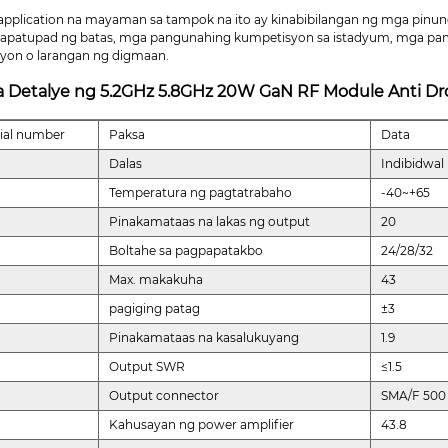
application na mayaman sa tampok na ito ay kinabibilangan ng mga pinuno, p
apatupad ng batas, mga pangunahing kumpetisyon sa istadyum, mga pam
syon o larangan ng digmaan.
 Detalye ng 5.2GHz 5.8GHz 20W GaN RF Module Anti Dr
rial number
Paksa
Data
Dalas
Indibidwal
Temperatura ng pagtatrabaho
-40~+65
Pinakamataas na lakas ng output
20
Boltahe sa pagpapatakbo
24/28/32
Max. makakuha
43
pagiging patag
±3
Pinakamataas na kasalukuyang
1.9
Output SWR
≤1.5
Output connector
SMA/F 500
Kahusayan ng power amplifier
43.8