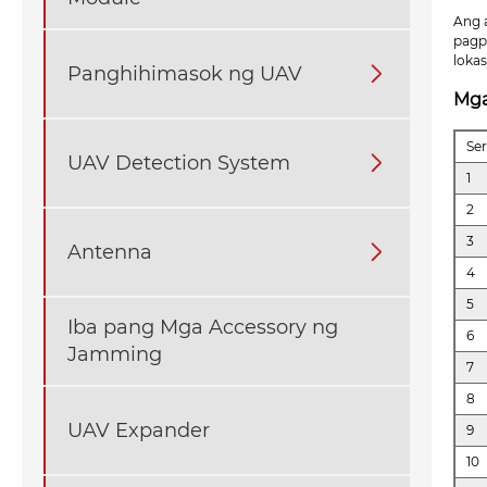
Ang 
pagp
loka
Panghihimasok ng UAV

Mga
Se
UAV Detection System

1
2
3
Antenna

4
5
Iba pang Mga Accessory ng
6
Jamming
7
8
UAV Expander
9
10