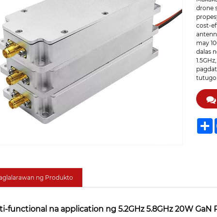
drone 
propes
cost-e
antenn
may 10
dalas 
1.5GHz,
pagdat
tutugo
S
aglalarawan ng Produkto
ti-functional na application ng 5.2GHz 5.8GHz 20W GaN 