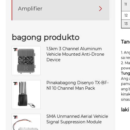
11
Amplifier

12
13
bagong produkto
Tan
1.5km 3 Channel Aluminum
1. A
Vehicle Mounted Anti-Drone
sa re
Device
2. M
powe
Tungk
Ang 
Pinakabagong Disenyo TX-BF-
pama
N1 10 Channel Man Pack
ang 
kina
sinas
laki
SMA Unmanned Aerial Vehicle
Signal Suppression Module