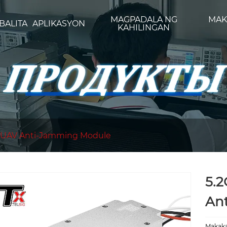
MAGPADALA NG
MAK
BALITA
APLIKASYON
KAHILINGAN
UAV Anti-Jamming Module
5.
Ant
Makaka