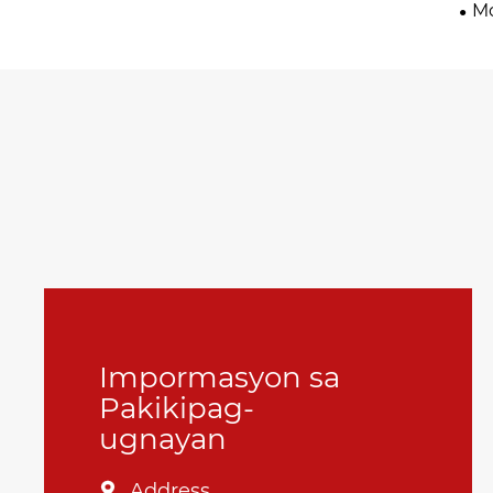
Mo
Impormasyon sa
Pakikipag-
ugnayan
Address
