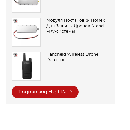
Модуля Постановки Помех
Для Защиты Дронов N-end
FPV-системы
Handheld Wireless Drone
Detector
Tingnan ang Higit Pa