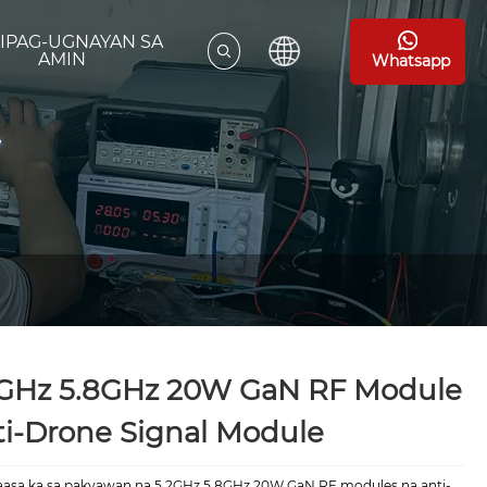
IPAG-UGNAYAN SA
AMIN
Whatsapp
2GHz 5.8GHz 20W GaN RF Module
i-Drone Signal Module
asa ka sa pakyawan na 5.2GHz 5.8GHz 20W GaN RF modules na anti-