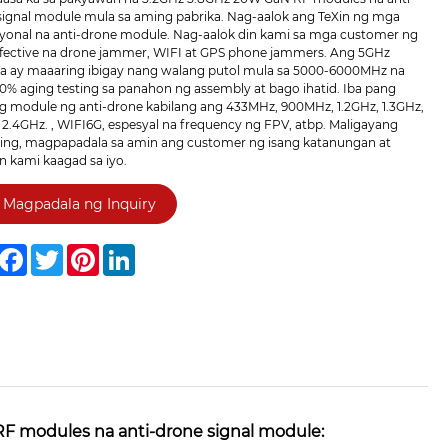
signal module mula sa aming pabrika. Nag-aalok ang TeXin ng mga
yonal na anti-drone module. Nag-aalok din kami sa mga customer ng
ffective na drone jammer, WIFI at GPS phone jammers. Ang 5GHz
a ay maaaring ibigay nang walang putol mula sa 5000-6000MHz na
0% aging testing sa panahon ng assembly at bago ihatid. Iba pang
ng module ng anti-drone kabilang ang 433MHz, 900MHz, 1.2GHz, 1.3GHz,
 2.4GHz. , WIFI6G, espesyal na frequency ng FPV, atbp. Maligayang
ing, magpapadala sa amin ang customer ng isang katanungan at
n kami kaagad sa iyo.
Magpadala ng Inquiry
hare
Facebook
Twitter
Pinterest
LinkedIn
RF modules na anti-drone signal module: