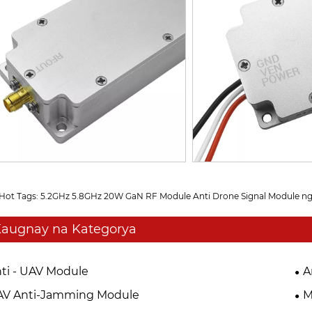
Hot Tags: 5.2GHz 5.8GHz 20W GaN RF Module Anti Drone Signal Module ng
augnay na Kategorya
ti - UAV Module
A
AV Anti-Jamming Module
M