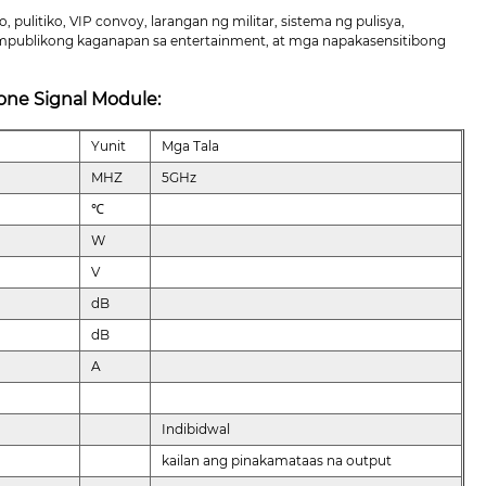
ulitiko, VIP convoy, larangan ng militar, sistema ng pulisya,
publikong kaganapan sa entertainment, at mga napakasensitibong
one Signal Module:
Yunit
Mga Tala
MHZ
5GHz
℃
W
V
dB
dB
A
Indibidwal
kailan ang pinakamataas na output