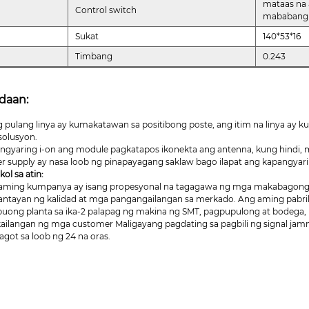
mataas na
Control switch
mababang 
Sukat
140*53*16
Timbang
0.243
daan:
ng pulang linya ay kumakatawan sa positibong poste, ang itim na linya ay
solusyon.
angyaring i-on ang module pagkatapos ikonekta ang antenna, kung hindi,
r supply ay nasa loob ng pinapayagang saklaw bago ilapat ang kapangyari
ol sa atin:
aming kumpanya ay isang propesyonal na tagagawa ng mga makabagong si
ntayan ng kalidad at mga pangangailangan sa merkado. Ang aming pabri
buong planta sa ika-2 palapag ng makina ng SMT, pagpupulong at bodega,
kailangan ng mga customer Maligayang pagdating sa pagbili ng signal ja
agot sa loob ng 24 na oras.