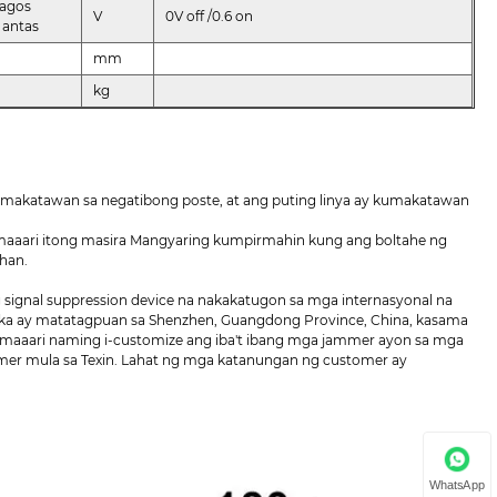
 agos
V
0V off /0.6 on
antas
mm
kg
 kumakatawan sa negatibong poste, at ang puting linya ay kumakatawan
 maaari itong masira Mangyaring kumpirmahin kung ang boltahe ng
han.
gnal suppression device na nakakatugon sa mga internasyonal na
ka ay matatagpuan sa Shenzhen, Guangdong Province, China, kasama
 maaari naming i-customize ang iba't ibang mga jammer ayon sa mga
mmer mula sa Texin. Lahat ng mga katanungan ng customer ay
WhatsApp