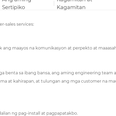
Sertipiko
Kagamitan
-sales services:
yak ang maayos na komunikasyon at perpekto at maaasa
ga benta sa ibang bansa, ang aming engineering team
ema at kahirapan, at tulungan ang mga customer na 
alian ng pag-install at pagpapatakbo.