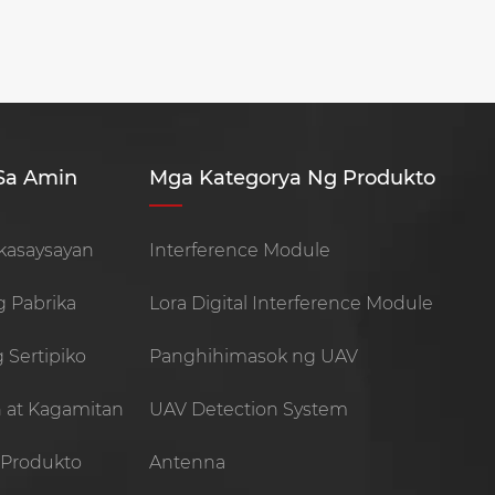
Sa Amin
Mga Kategorya Ng Produkto
kasaysayan
Interference Module
 Pabrika
Lora Digital Interference Module
 Sertipiko
Panghihimasok ng UAV
 at Kagamitan
UAV Detection System
 Produkto
Antenna