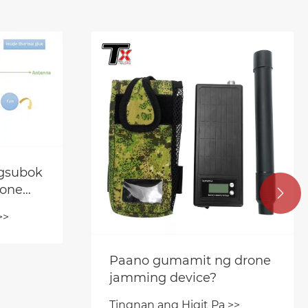
agsubok
rone

>>
Paano gumamit ng drone
jamming device?
Tingnan ang Higit Pa >>