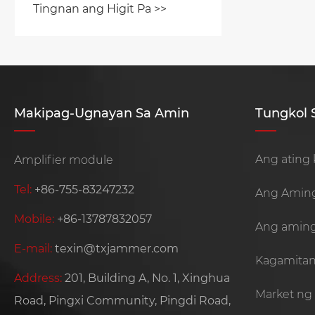
Tingnan ang Higit Pa >>
Makipag-Ugnayan Sa Amin
Tungkol 
Ang ating 
Amplifier module
Tel:
+86-755-83247232
Ang Aming
Mobile:
+86-13787832057
Ang aming
E-mail:
texin@txjammer.com
Kagamitan
Address:
201, Building A, No. 1, Xinghua
Market ng
Road, Pingxi Community, Pingdi Road,