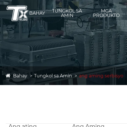
TUNGKOL SA
MGA
BAHAY
AMIN
PRODUKTO
Bahay
Tungkol sa Amin
ang aming serbisyo
Ang ating
Ang Aming