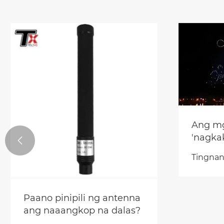
Ang mg
'nagka

mga pa
Tingnan
nang m
nangun
teknol
Paano pinipili ng antenna
ang naaangkop na dalas?