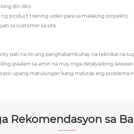
long din dito
ng product training video para sa malaking proyekto;
an sa customer sa site
anty pati na rin ang panghabambuhay na teknikal na s
ing ipaalam sa amin na may mga detalyadong larawan 
kataon upang matulungan kang malutas ang problema n
a Rekomendasyon sa Bal