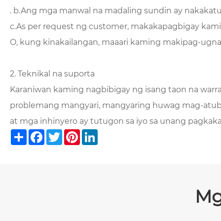
. b.Ang mga manwal na madaling sundin ay nakakatu
c.As per request ng customer, makakapagbigay kami 
O, kung kinakailangan, maaari kaming makipag-ugnay
2. Teknikal na suporta
Karaniwan kaming nagbibigay ng isang taon na warr
problemang mangyari, mangyaring huwag mag-atubil
at mga inhinyero ay tutugon sa iyo sa unang pagka
Share
Facebook
Twitter
Pinterest
LinkedIn
Mg