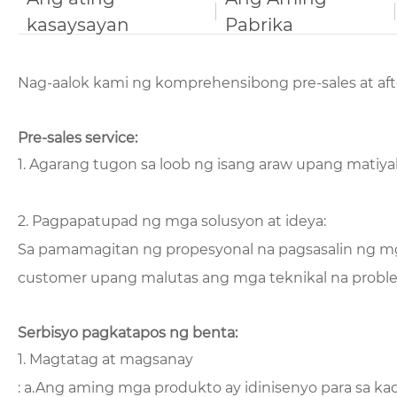
kasaysayan
Pabrika
Nag-aalok kami ng komprehensibong pre-sales at after
Pre-sales service:
1. Agarang tugon sa loob ng isang araw upang mati
2. Pagpapatupad ng mga solusyon at ideya:
Sa pamamagitan ng propesyonal na pagsasalin ng m
customer upang malutas ang mga teknikal na probl
Serbisyo pagkatapos ng benta:
1. Magtatag at magsanay
: a.Ang aming mga produkto ay idinisenyo para sa kad