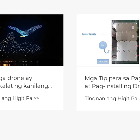
a drone ay
Mga Tip para sa P
kalat ng kanilang
at Pag-install ng D
kpak at lumilipad
Jammer
 ang Higit Pa >>
Tingnan ang Higit Pa 
ataas', na
guna sa takbo ng
ohiya sa hinaharap