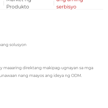
Produkto
serbisyo
hang solusyon
 ay maaaring direktang makipag-ugnayan sa mga
maunawaan nang maayos ang ideya ng ODM.