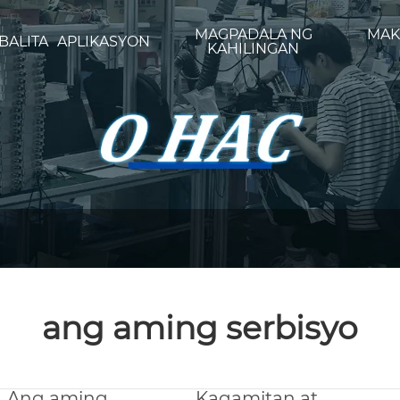
MAGPADALA NG
MAK
BALITA
APLIKASYON
KAHILINGAN
ang aming serbisyo
Ang aming
Kagamitan at