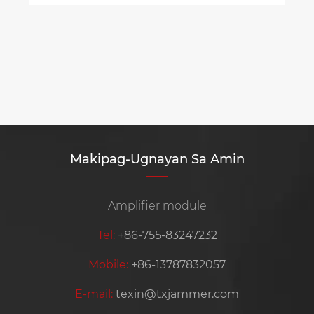
Makipag-Ugnayan Sa Amin
Amplifier module
Tel:
+86-755-83247232
Mobile:
+86-13787832057
E-mail:
texin@txjammer.com