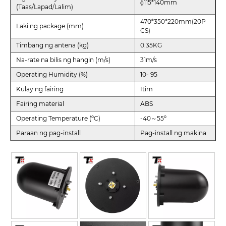
ɸ115*140mm
(Taas/Lapad/Lalim)
470*350*220mm(20P
Laki ng package (mm)
CS)
Timbang ng antena (kg)
0.35KG
Na-rate na bilis ng hangin (m/s)
31m/s
Operating Humidity (%)
10- 95
Kulay ng fairing
Itim
Fairing material
ABS
Operating Temperature (ºC)
-40～55º
Paraan ng pag-install
Pag-install ng makina