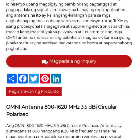
idinisenyo upang magbigay ng pambihirang pagtanggap at
pagpapadala ng signal sa malawak na hanay ng mga application,
ang antenna na ito ay kailangang-kailangan para sa mga
naghahanap ng maaasahang wireless na koneksyon. Ang TeXin ay
isang propesyonal na tagagawa at supplier ng electronics sa China,
maaari kang makatitiyak sa pakyawan at i-customize ang mga
OMNI antenna mula sa aming pabrika, at mag-aalok kami sa iyo ng
pinakamahusay na serbisyo pagkatapos ng benta at napapanahong
paghahatid.
Magpadala ng Inquiry
Share
Facebook
Twitter
Pinterest
LinkedIn
Paglalarawan ng Produkto
OMNI Antenna 800-1620 MHz 3.5 dBi Circular
Polarized
Ang OMNI 800-1620 MHz 3.5 dBi Circular Polarized Antenna ay
gumagana sa 800 hanggang 1620 MHz frequency range, na
ginagawa itong compatible sa maraming wireless na device at