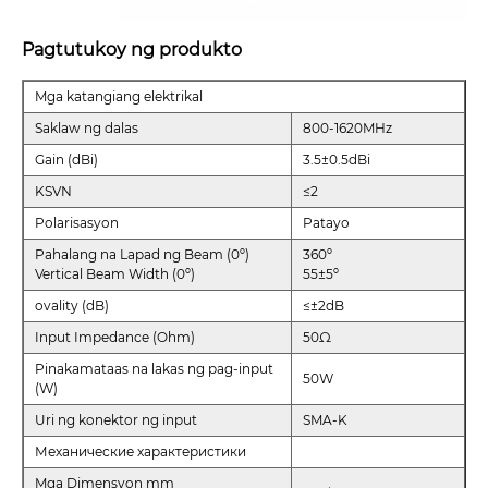
Pagtutukoy ng produkto
Mga katangiang elektrikal
Saklaw ng dalas
800-1620MHz
Gain (dBi)
3.5±0.5dBi
KSVN
≤2
Polarisasyon
Patayo
Pahalang na Lapad ng Beam (0º)
360º
Vertical Beam Width (0º)
55±5º
ovality (dB)
≤±2dB
Input Impedance (Ohm)
50Ω
Pinakamataas na lakas ng pag-input
50W
(W)
Uri ng konektor ng input
SMA-K
Механические характеристики
Mga Dimensyon mm